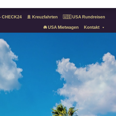
n - CHECK24
🚢 Kreuzfahrten
🇺🇸 USA Rundreisen
🚘 USA Mietwagen
Kontakt