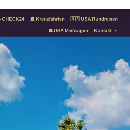
n - CHECK24
🚢 Kreuzfahrten
🇺🇸 USA Rundreisen
🚘 USA Mietwagen
Kontakt