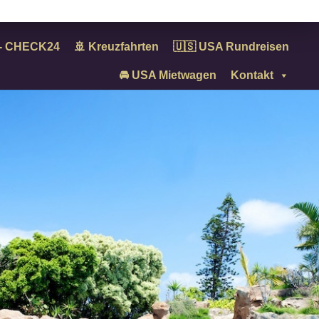
n - CHECK24
🚢 Kreuzfahrten
🇺🇸 USA Rundreisen
🚘 USA Mietwagen
Kontakt