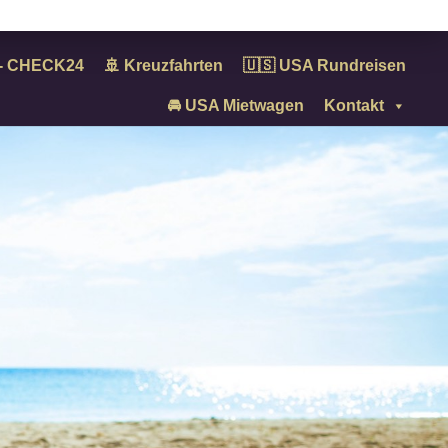
n - CHECK24
🚢 Kreuzfahrten
🇺🇸 USA Rundreisen
🚘 USA Mietwagen
Kontakt