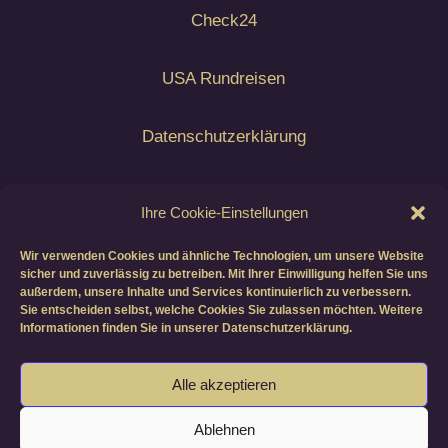
Check24
USA Rundreisen
Datenschutzerklärung
Airline Blacklist EU
Ihre Cookie-Einstellungen
- Auswärtiges Amt -
Wir verwenden Cookies und ähnliche Technologien, um unsere Website
sicher und zuverlässig zu betreiben. Mit Ihrer Einwilligung helfen Sie uns
Reise- und Sicherheitshinweise
außerdem, unsere Inhalte und Services kontinuierlich zu verbessern.
Sie entscheiden selbst, welche Cookies Sie zulassen möchten. Weitere
Informationen finden Sie in unserer Datenschutzerklärung.
Copyright © All Rights Reserved by KEROLINA
Alle akzeptieren
LLC
(Social-Media- & Contentagentur für
Ablehnen