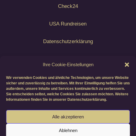
Check24
USA Rundreisen
Datenschutzerklärung
Airline Blacklist EU
Ihre Cookie-Einstellungen
- Auswärtiges Amt -
Wir verwenden Cookies und ähnliche Technologien, um unsere Website
sicher und zuverlässig zu betreiben. Mit Ihrer Einwilligung helfen Sie uns
Reise- und Sicherheitshinweise
außerdem, unsere Inhalte und Services kontinuierlich zu verbessern.
Sie entscheiden selbst, welche Cookies Sie zulassen möchten. Weitere
Informationen finden Sie in unserer Datenschutzerklärung.
Copyright © All Rights Reserved by KEROLINA
Alle akzeptieren
LLC
(Social-Media- & Contentagentur für
Ablehnen