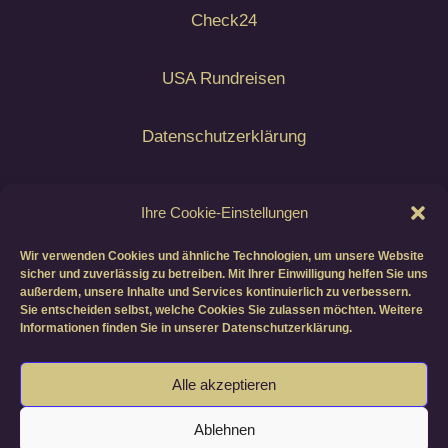
Check24
USA Rundreisen
Datenschutzerklärung
Airline Blacklist EU
Ihre Cookie-Einstellungen
- Auswärtiges Amt -
Wir verwenden Cookies und ähnliche Technologien, um unsere Website
sicher und zuverlässig zu betreiben. Mit Ihrer Einwilligung helfen Sie uns
Reise- und Sicherheitshinweise
außerdem, unsere Inhalte und Services kontinuierlich zu verbessern.
Sie entscheiden selbst, welche Cookies Sie zulassen möchten. Weitere
Informationen finden Sie in unserer Datenschutzerklärung.
Copyright © All Rights Reserved by KEROLINA
Alle akzeptieren
LLC
(Social-Media- & Contentagentur für
Ablehnen